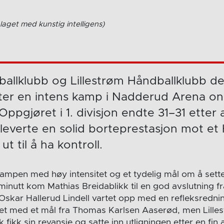
laget med kunstig intelligens)
allklubb og Lillestrøm Håndballklubb de
er en intens kamp i Nadderud Arena on
Oppgjøret i 1. divisjon endte 31–31 etter 
leverte en solid borteprestasjon mot et
t til å ha kontroll.
ampen med høy intensitet og et tydelig mål om å sette 
 minutt kom Mathias Breidablikk til en god avslutning fr
skar Hallerud Lindell vartet opp med en refleksredning
t med et mål fra Thomas Karlsen Aaserød, men Lilles
k fikk sin revansje og satte inn utligningen etter en fin