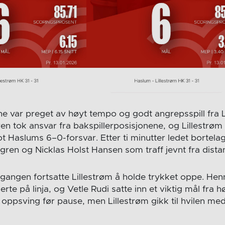
ne var preget av høyt tempo og godt angrepsspill fra L
n tok ansvar fra bakspillerposisjonene, og Lillestrøm 
Haslums 6–0-forsvar. Etter ti minutter ledet bortela
ren og Nicklas Holst Hansen som traff jevnt fra dista
gangen fortsatte Lillestrøm å holde trykket oppe. He
rte på linja, og Vetle Rudi satte inn et viktig mål fra 
e oppsving før pause, men Lillestrøm gikk til hvilen med