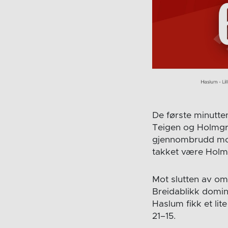
De første minutte
Teigen og Holmgre
gjennombrudd mot 
takket være Holmg
Mot slutten av om
Breidablikk domine
Haslum fikk et lit
21–15.