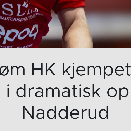
trøm HK kjempet 
 i dramatisk o
Nadderud