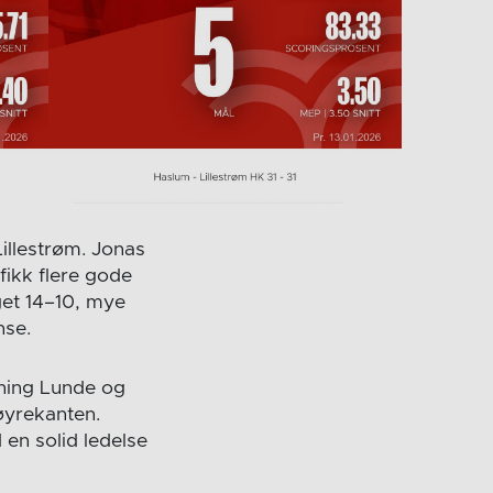
illestrøm. Jonas
fikk flere gode
get 14–10, mye
nse.
nning Lunde og
høyrekanten.
 en solid ledelse