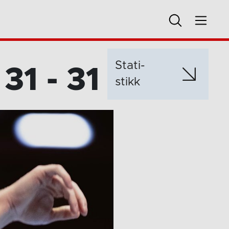
Stati­
31 - 31
stikk