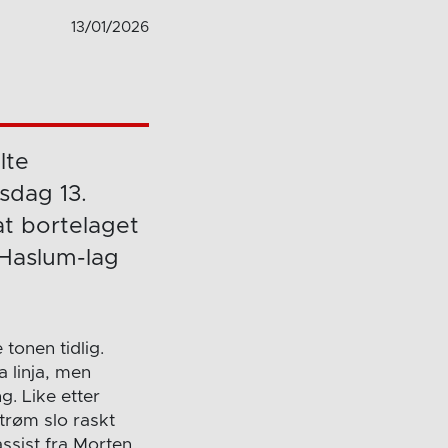
13/01/2026
lte
sdag 13.
at bortelaget
 Haslum-lag
tonen tidlig.
a linja, men
. Like etter
trøm slo raskt
 assist fra Morten