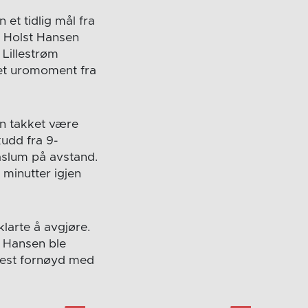
et tidlig mål fra
s Holst Hansen
 Lillestrøm
 et uromoment fra
an takket være
kudd fra 9-
aslum på avstand.
 minutter igjen
klarte å avgjøre.
t Hansen ble
mest fornøyd med