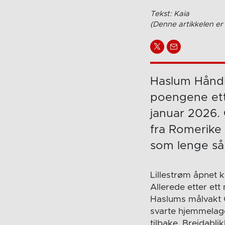
Tekst: Kaia
(Denne artikkelen er 
Haslum Håndb
poengene ett
januar 2026. 
fra Romerike 
som lenge så u
Lillestrøm åpnet k
Allerede etter ett
Haslums målvakt O
svarte hjemmelage
tilbake. Breidablik