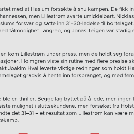
tet med at Haslum forsøkte å snu kampen. De fikk inn 
hannessen, men Lillestrøm svarte umiddelbart. Nickla
slums forsvar og satte inn 31–30-ledelse til bortelaget.
e med tålmodighet i angrep, og Jonas Teigen var stadig
en kom Lillestrøm under press, men de holdt seg for
asjoner. Holmgren viste sin rutine med flere presise s
kt Joakim Hval leverte viktige redninger som holdt H
emmelaget gradvis å hente inn forspranget, og med fem
 ble en thriller. Begge lag byttet på å lede, men ingen 
 siste mulighet i sluttsekundene, men forsøket fra Hols
dte det 31–31 – et resultat som Lillestrøm kan være 
rtekamp.