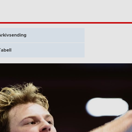
Arkivsending
Tabell