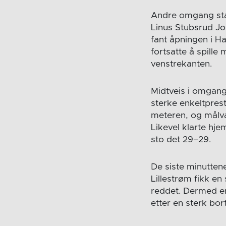
Andre omgang star
Linus Stubsrud Jo
fant åpningen i Ha
fortsatte å spill
venstrekanten.
Midtveis i omgang
sterke enkeltprest
meteren, og målva
Likevel klarte hj
sto det 29–29.
De siste minuttene
Lillestrøm fikk en
reddet. Dermed en
etter en sterk bo