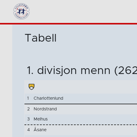
Tabell
1. divisjon menn (26
1
Charlottenlund
2
Nordstrand
3
Melhus
4
Åsane