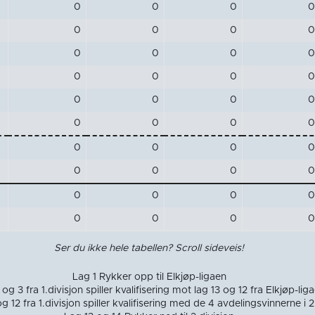
0
0
0
0
0
0
0
0
0
0
0
0
0
0
0
0
0
0
0
0
0
0
0
0
0
0
0
0
0
0
0
0
0
0
0
0
0
0
0
0
Ser du ikke hele tabellen? Scroll sideveis!
Lag 1 Rykker opp til Elkjøp-ligaen
og 3 fra 1.divisjon spiller kvalifisering mot lag 13 og 12 fra Elkjøp-lig
og 12 fra 1.divisjon spiller kvalifisering med de 4 avdelingsvinnerne i 2