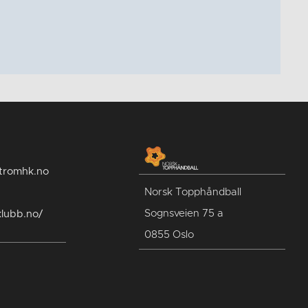
estromhk.no
Norsk Topphåndball
Sognsveien 75 a
klubb.no/
0855 Oslo