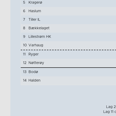
5
Kragerø
6
Haslum
7
Tiller IL
8
Bækkelaget
9
Lillestrøm HK
10
Varhaug
11
Ryger
12
Nøtterøy
13
Bodø
14
Halden
Lag 2 
Lag 11 