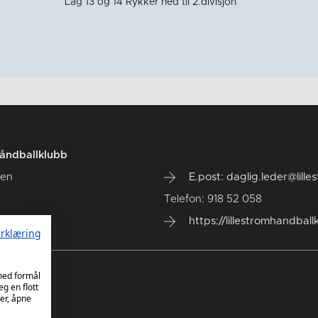
Lag 13 og 14 Rykker ned til 2.divisjon
håndballklubb
len
E.post: daglig.leder@lill
Telefon: 918 52 058
røm
https://lillestromhandball
rklæring
 med formål
eg en flott
er, åpne